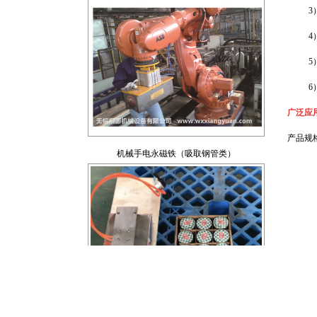
3）对
4）磁
5）由
6）独
广泛应
机械手电永磁铁（吸取钢管类）
产品规