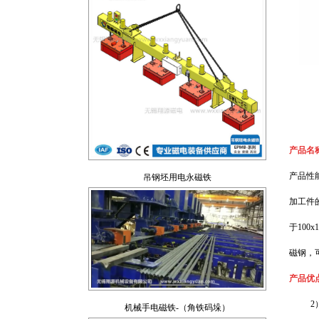
吊钢坯用电永磁铁
产品名
产品性
加工件
于10
磁钢，可
机械手电磁铁-（角铁码垛）
产品优
2）磁